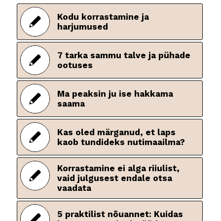
Kodu korrastamine ja
harjumused
7 tarka sammu talve ja pühade
ootuses
Ma peaksin ju ise hakkama
saama
Kas oled märganud, et laps
kaob tundideks nutimaailma?
Korrastamine ei alga riiulist,
vaid julgusest endale otsa
vaadata
5 praktilist nõuannet: Kuidas