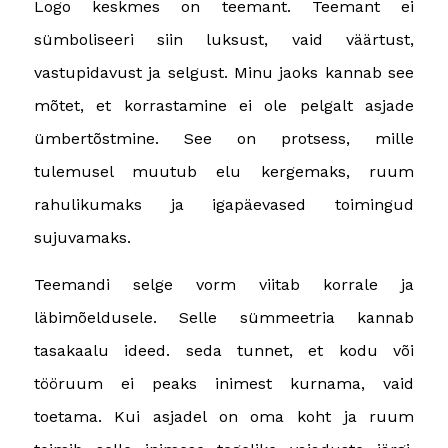
Logo keskmes on teemant. Teemant ei
sümboliseeri siin luksust, vaid väärtust,
vastupidavust ja selgust. Minu jaoks kannab see
mõtet, et korrastamine ei ole pelgalt asjade
ümbertõstmine. See on protsess, mille
tulemusel muutub elu kergemaks, ruum
rahulikumaks ja igapäevased toimingud
sujuvamaks.
Teemandi selge vorm viitab korrale ja
läbimõeldusele. Selle sümmeetria kannab
tasakaalu ideed. seda tunnet, et kodu või
tööruum ei peaks inimest kurnama, vaid
toetama. Kui asjadel on oma koht ja ruum