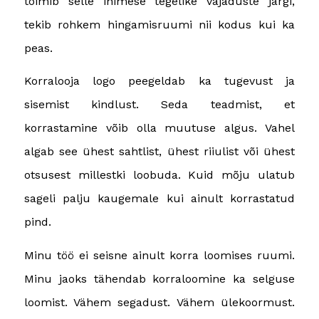
toimib selle inimese tegelike vajaduste järgi,
tekib rohkem hingamisruumi nii kodus kui ka
peas.
Korralooja logo peegeldab ka tugevust ja
sisemist kindlust. Seda teadmist, et
korrastamine võib olla muutuse algus. Vahel
algab see ühest sahtlist, ühest riiulist või ühest
otsusest millestki loobuda. Kuid mõju ulatub
sageli palju kaugemale kui ainult korrastatud
pind.
Minu töö ei seisne ainult korra loomises ruumi.
Minu jaoks tähendab korraloomine ka selguse
loomist. Vähem segadust. Vähem ülekoormust.