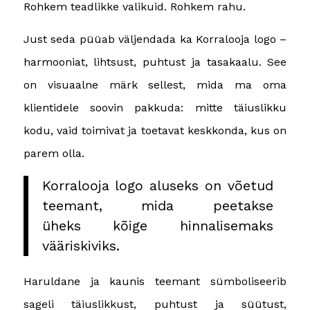
Rohkem teadlikke valikuid. Rohkem rahu.
Just seda püüab väljendada ka Korralooja logo –
harmooniat, lihtsust, puhtust ja tasakaalu. See
on visuaalne märk sellest, mida ma oma
klientidele soovin pakkuda: mitte täiuslikku
kodu, vaid toimivat ja toetavat keskkonda, kus on
parem olla.
Korralooja logo aluseks on võetud
teemant, mida peetakse
üheks kõige hinnalisemaks
vääriskiviks.
Haruldane ja kaunis teemant sümboliseerib
sageli täiuslikkust, puhtust ja süütust,