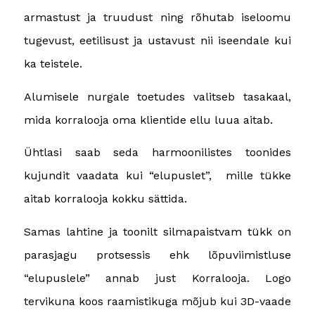
armastust ja truudust ning rõhutab iseloomu
tugevust, eetilisust ja ustavust nii iseendale kui
ka teistele.
Alumisele nurgale toetudes valitseb tasakaal,
mida korralooja oma klientide ellu luua aitab.
Ühtlasi saab seda harmoonilistes toonides
kujundit vaadata kui “elupuslet”, mille tükke
aitab korralooja kokku sättida.
Samas lahtine ja toonilt silmapaistvam tükk on
parasjagu protsessis ehk lõpuviimistluse
“elupuslele” annab just Korralooja. Logo
tervikuna koos raamistikuga mõjub kui 3D-vaade