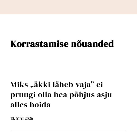
Korrastamise nõuanded
Miks „äkki läheb vaja” ei
pruugi olla hea põhjus asju
alles hoida
15. MAI 2026