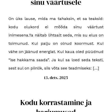
sinu väärtusele
On üks lause, mida ma tahaksin, et sa teaksid:
kodu olukord ei mõõda sinu väärtust
inimesena.Ta näitab lihtsalt seda, mis su elus on
toimunud. Kui palju on olnud koormust. Kui
vähe on jäänud energiat. Kui kaua oled püüdnud
“ise hakkama saada”. Ja kui sa loed seda teksti,
sest sul on piinlik, siis võta see teadmiseks: […]
13. dets. 2025
Kodu korrastamine ja