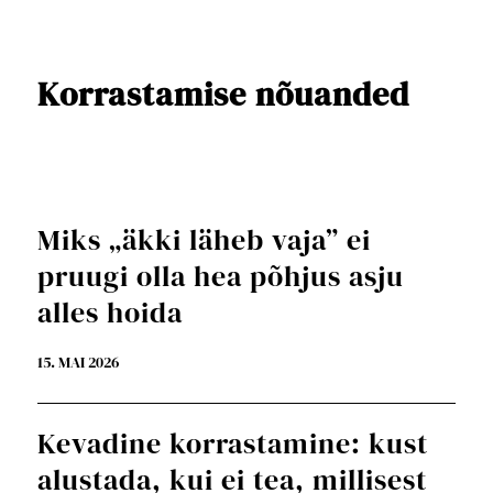
Korrastamise nõuanded
Miks „äkki läheb vaja” ei
pruugi olla hea põhjus asju
alles hoida
15. MAI 2026
Kevadine korrastamine: kust
alustada, kui ei tea, millisest