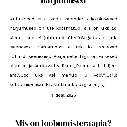
harjumused
Kui tunned, et su kodu, kalender ja igapäevased
harjumused on üle koormatud, siis on üks asi
kindel: see ei juhtunud üleöö.Segadus ei teki
iseenesest. Samamoodi ei teki ka väsitavad
rutiinid iseenesest. Kõige selle taga on väikesed
otsused ja korduvad valikud.„Panen selle hiljem
ära.“„See üks asi mahub ju veel.“„Selle
kohtumise lisan ka, küll ma kuidagi ära […]
4. dets. 2025
Mis on loobumisteraapia?