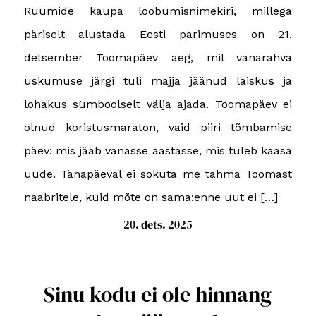
Ruumide kaupa loobumisnimekiri, millega
päriselt alustada Eesti pärimuses on 21.
detsember Toomapäev aeg, mil vanarahva
uskumuse järgi tuli majja jäänud laiskus ja
lohakus sümboolselt välja ajada. Toomapäev ei
olnud koristusmaraton, vaid piiri tõmbamise
päev: mis jääb vanasse aastasse, mis tuleb kaasa
uude. Tänapäeval ei sokuta me tahma Toomast
naabritele, kuid mõte on sama:enne uut ei […]
20. dets. 2025
Sinu kodu ei ole hinnang