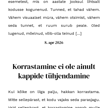
esemetest, mis on aastate jooksul lihtsalt
kodusse kogunenud. Tunned, et tahad vähem.
Vähem visuaalset müra, vähem otsimist, vähem
seda tunnet, et ruum surub peale. Oled
lugenud, mõelnud, võib-olla teinud […]
8. apr 2026
Korrastamine ei ole ainult
kappide tühjendamine
Kui kõike on liiga palju, hakkan korrastama.
Mitte sellepärast, et kodu vajaks seda parasjagu.
Vaid sellepärast, et korrastamine annab mulle