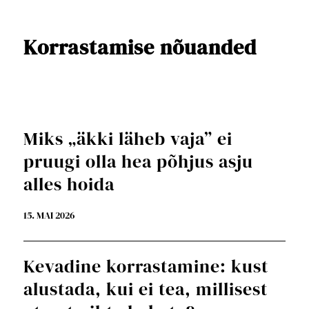
Korrastamise nõuanded
Miks „äkki läheb vaja” ei
pruugi olla hea põhjus asju
alles hoida
15. MAI 2026
Kevadine korrastamine: kust
alustada, kui ei tea, millisest