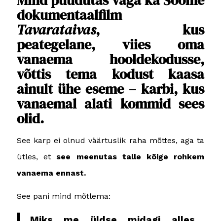
dokumentaalfilm
Tavarataivas
, kus
peategelane, viies oma
vanaema hooldekodusse,
võttis tema kodust kaasa
ainult ühe eseme – karbi, kus
vanaemal alati kommid sees
olid.
See karp ei olnud väärtuslik raha mõttes, aga ta
ütles, et
see meenutas talle kõige rohkem
vanaema ennast.
See pani mind mõtlema:
Miks me üldse midagi alles