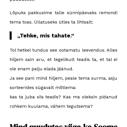
Lõpuks pakkusime talle sünnipäevaks remondi
tema toas. Üllatuseks ütles ta lihtsalt:
„Tehke, mis tahate.“
Tol hetkel tundus see ootamatu leevendus. Alles
hiljem sain aru, et tegelikult teadis ta, et tal ei
ole enam palju elada jäänud.
Ja see pani mind hiljem, peale tema surma, asju
sorteerides sügavalt mõtlema:
kas ta juba siis teadis? Kas ma oleksin pidanud
rohkem kuulama, vähem tegutsema?
Mind puudutas väga ka Soome