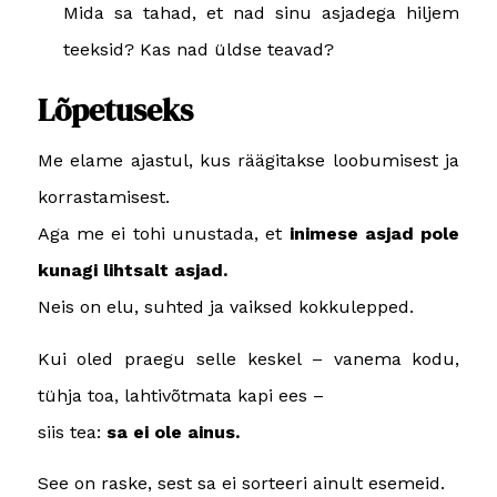
Mida sa tahad, et nad sinu asjadega hiljem
teeksid? Kas nad üldse teavad?
Lõpetuseks
Me elame ajastul, kus räägitakse loobumisest ja
korrastamisest.
Aga me ei tohi unustada, et
inimese asjad pole
kunagi lihtsalt asjad.
Neis on elu, suhted ja vaiksed kokkulepped.
Kui oled praegu selle keskel – vanema kodu,
tühja toa, lahtivõtmata kapi ees –
siis tea:
sa ei ole ainus.
See on raske, sest sa ei sorteeri ainult esemeid.