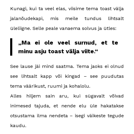
Kunagi, kui ta veel elas, viisime tema toast välja
jalanõudekapi, mis meile tundus lihtsalt
üleliigne. Selle peale vanaema solvus ja ütles:
„Ma ei ole veel surnud, et te
minu asju toast välja viite.“
See lause jäi mind saatma. Tema jaoks ei olnud
see lihtsalt kapp või kingad – see puudutas
tema väärikust, ruumi ja kohalolu.
Alles hiljem sain aru, kui sügavalt võivad
inimesed tajuda, et nende elu üle hakatakse
otsustama ilma nendeta – isegi väikeste tegude
kaudu.