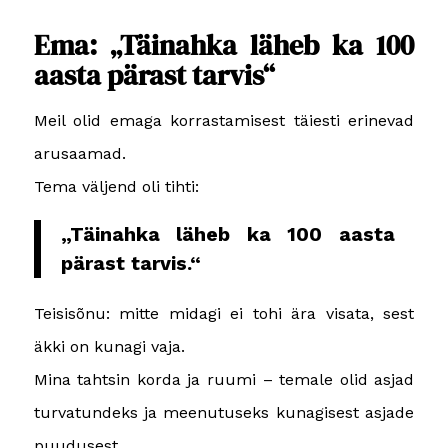
Ema: „Täinahka läheb ka 100
aasta pärast tarvis“
Meil olid emaga korrastamisest täiesti erinevad
arusaamad.
Tema väljend oli tihti:
„Täinahka läheb ka 100 aasta
pärast tarvis.“
Teisisõnu: mitte midagi ei tohi ära visata, sest
äkki on kunagi vaja.
Mina tahtsin korda ja ruumi – temale olid asjad
turvatundeks ja meenutuseks kunagisest asjade
puudusest.