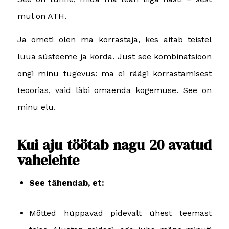
mul on ATH.
Ja ometi olen ma korrastaja, kes aitab teistel
luua süsteeme ja korda. Just see kombinatsioon
ongi minu tugevus: ma ei räägi korrastamisest
teoorias, vaid läbi omaenda kogemuse. See on
minu elu.
Kui aju töötab nagu 20 avatud
vahelehte
See tähendab, et:
Mõtted hüppavad pidevalt ühest teemast