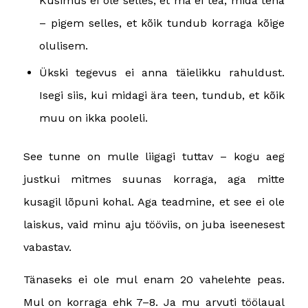
Küsimus ei ole selles, et ma ei tea, mida teha
– pigem selles, et kõik tundub korraga kõige
olulisem.
Ükski tegevus ei anna täielikku rahuldust.
Isegi siis, kui midagi ära teen, tundub, et kõik
muu on ikka pooleli.
See tunne on mulle liigagi tuttav – kogu aeg
justkui mitmes suunas korraga, aga mitte
kusagil lõpuni kohal. Aga teadmine, et see ei ole
laiskus, vaid minu aju tööviis, on juba iseenesest
vabastav.
Tänaseks ei ole mul enam 20 vahelehte peas.
Mul on korraga ehk 7–8. Ja mu arvuti töölaual