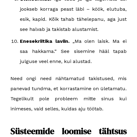
jookseb korraga peast läbi – köök, elutuba,
esik, kapid. Kõik tahab tähelepanu, aga just
see halvab ja takistab alustamist.
Enesekriitika laviin.
„Ma olen laisk. Ma ei
saa hakkama.“ See sisemine hääl tapab
julguse veel enne, kui alustad.
Need ongi need nähtamatud takistused, mis
panevad tundma, et korrastamine on ületamatu.
Tegelikult pole probleem mitte sinus kui
inimeses, vaid selles, kuidas aju töötab.
Süsteemide loomise tähtsus