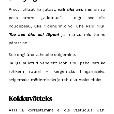
Proovi lihtsat harjutust:
vali üks asi
, mis on su
peas ammu „vilkunud“ – olgu see siis
nõudepesu, üks riidehunnik või ühe kapi riiul.
Tee see üks asi lõpuni
ja märka, mis tunne
pärast on.
See ongi ühe vahelehe sulgemine.
Ja iga suletud vaheleht loob sinu pähe natuke
rohkem ruumi – kergemaks hingamiseks,
selgemaks mõtlemiseks ja rahulikumaks eluks.
Kokkuvõtteks
ATH ja korrastamine ei ole vastuolus. Jah,