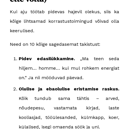
Kui aju töötab pidevas hajevil olekus, siis ka
kõige lihtsamad korrastustoimingud võivad olla
keerulised.
Need on 10 kõige sagedasemat takistust:
Pidev edasilükkamine.
„Ma teen seda
hiljem… homme… kui mul rohkem energiat
on.“ Ja nii mööduvad päevad.
Olulise ja ebaolulise eristamise raskus.
Kõik tundub sama tähtis – arved,
nõudepesu, vastamata kirjad, laste
kooliasjad, tööülesanded, külmkapp, koer,
külalised, isegi omaenda söök ja uni.