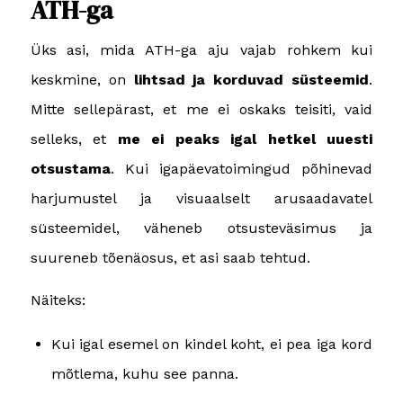
ATH-ga
Üks asi, mida ATH-ga aju vajab rohkem kui
keskmine, on
lihtsad ja korduvad süsteemid
.
Mitte sellepärast, et me ei oskaks teisiti, vaid
selleks, et
me ei peaks igal hetkel uuesti
otsustama
. Kui igapäevatoimingud põhinevad
harjumustel ja visuaalselt arusaadavatel
süsteemidel, väheneb otsusteväsimus ja
suureneb tõenäosus, et asi saab tehtud.
Näiteks:
Kui igal esemel on kindel koht, ei pea iga kord
mõtlema, kuhu see panna.