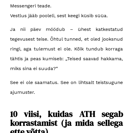
Messengeri teade.
Vestlus jääb pooleli, sest keegi küsib süüa.
Ja nii päev möödub – ühest katkestatud
tegevusest teise. Õhtul tunned, et oled jooksnud
ringi, aga tulemust ei ole. Kõik tundub korraga
tähtis ja peas kumiseb: „Teised saavad hakkama,
miks sina ei suuda?“
See ei ole saamatus. See on lihtsalt teistsugune
ajumuster.
10 viisi, kuidas ATH segab
korrastamist (ja mida sellega
ette võtta)