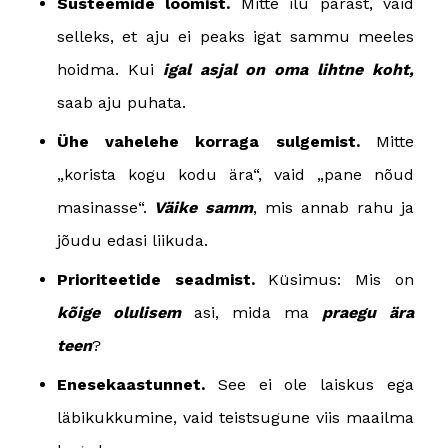
Süsteemide loomist.
Mitte ilu pärast, vaid
selleks, et aju ei peaks igat sammu meeles
hoidma. Kui
igal asjal on oma lihtne koht,
saab aju puhata.
Ühe vahelehe korraga sulgemist.
Mitte
„korista kogu kodu ära“, vaid „pane nõud
masinasse“.
Väike samm
, mis annab rahu ja
jõudu edasi liikuda.
Prioriteetide seadmist.
Küsimus: Mis on
kõige olulisem
asi, mida ma
praegu ära
teen
?
Enesekaastunnet.
See ei ole laiskus ega
läbikukkumine, vaid teistsugune viis maailma