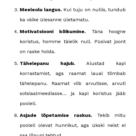
Meeleolu langus.
Kui tuju on nullis, tundub
ka väike ülesanne ületamatu.
Motivatsiooni kõikumine.
Täna hoogne
koristus, homme täielik null. Püsivat joont
on raske hoida.
Tähelepanu hajub.
Alustad kapi
korrastamist, aga raamat laual tõmbab
tähelepanu. Raamat viib arvutisse, arvuti
sotsiaalmeediasse… ja kapi koristus jääb
pooleli.
Asjade lõpetamise raskus.
Tekib mitu
pooleli olevat hunnikut, aga ükski neist ei
saa lõpuni tehtud.