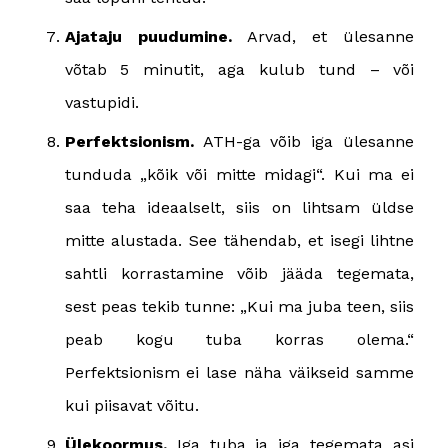
Ajataju puudumine.
Arvad, et ülesanne
võtab 5 minutit, aga kulub tund – või
vastupidi.
Perfektsionism.
ATH-ga võib iga ülesanne
tunduda „kõik või mitte midagi“. Kui ma ei
saa teha ideaalselt, siis on lihtsam üldse
mitte alustada. See tähendab, et isegi lihtne
sahtli korrastamine võib jääda tegemata,
sest peas tekib tunne: „Kui ma juba teen, siis
peab kogu tuba korras olema.“
Perfektsionism ei lase näha väikseid samme
kui piisavat võitu.
Ülekoormus.
Iga tuba ja iga tegemata asi