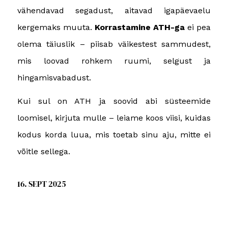
vähendavad segadust, aitavad igapäevaelu
kergemaks muuta.
Korrastamine ATH-ga
ei pea
olema täiuslik – piisab väikestest sammudest,
mis loovad rohkem ruumi, selgust ja
hingamisvabadust.
Kui sul on ATH ja soovid abi süsteemide
loomisel, kirjuta mulle – leiame koos viisi, kuidas
kodus korda luua, mis toetab sinu aju, mitte ei
võitle sellega.
16. SEPT 2025