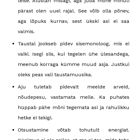
teise. Alustan midagi, aga juba mõne minuti
pärast olen uuel rajal. See võib olla põnev,
aga lõpuks kurnav, sest ükski asi ei saa
valmis.
Taustal jookseb pidev sisemonoloog, mis ei
vaiki. Isegi siis, kui tegelen ühe ülesandega,
meenub korraga kümme muud asja. Justkui
oleks peas vali taustamuusika.
Aju tuletab pidevalt meelde arveid,
nõudepesu, vastamata meile. Ka puhates
hüppab pähe mõni tegemata asi ja rahulikku
hetke ei tekigi.
Otsustamine võtab tohutult energiat.