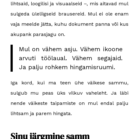
lihtsaid, loogilisi ja visuaalseid –, mis aitavad mul
sulgeda üleliigseid brausereid. Mul ei ole enam
vaja meelde jätta, kuhu dokument panna või kus
akupank parasjagu on.
Mul on vähem asju. Vähem ikoone
arvuti töölaual. Vähem segajaid.
Ja palju rohkem hingamisruumi.
Iga kord, kui ma teen ühe väikese sammu,
sulgub mu peas üks vilkuv vaheleht. Ja läbi
nende väikeste taipamiste on mul endal palju
lihtsam ja parem hingata.
Sinu järgmine samm