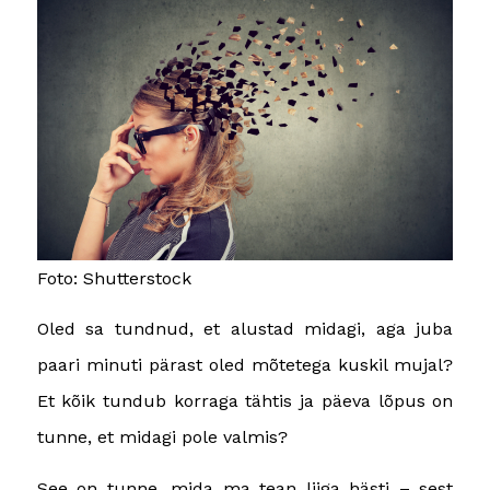
Foto: Shutterstock
Oled sa tundnud, et alustad midagi, aga juba
paari minuti pärast oled mõtetega kuskil mujal?
Et kõik tundub korraga tähtis ja päeva lõpus on
tunne, et midagi pole valmis?
See on tunne, mida ma tean liiga hästi – sest