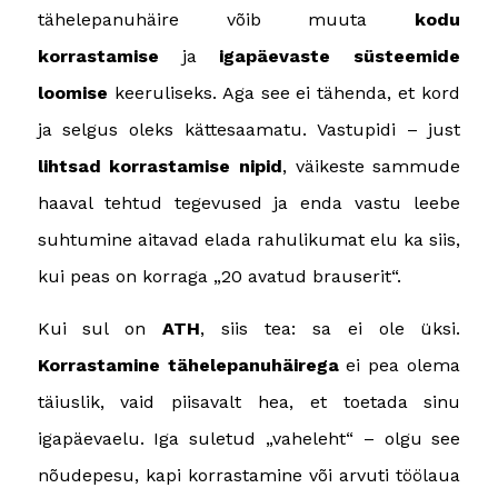
tähelepanuhäire võib muuta
kodu
korrastamise
ja
igapäevaste süsteemide
loomise
keeruliseks. Aga see ei tähenda, et kord
ja selgus oleks kättesaamatu. Vastupidi – just
lihtsad korrastamise nipid
, väikeste sammude
haaval tehtud tegevused ja enda vastu leebe
suhtumine aitavad elada rahulikumat elu ka siis,
kui peas on korraga „20 avatud brauserit“.
Kui sul on
ATH
, siis tea: sa ei ole üksi.
Korrastamine tähelepanuhäirega
ei pea olema
täiuslik, vaid piisavalt hea, et toetada sinu
igapäevaelu. Iga suletud „vaheleht“ – olgu see
nõudepesu, kapi korrastamine või arvuti töölaua