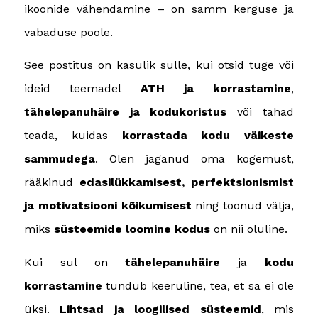
ikoonide vähendamine – on samm kerguse ja
vabaduse poole.
See postitus on kasulik sulle, kui otsid tuge või
ideid teemadel
ATH ja korrastamine
,
tähelepanuhäire ja kodukoristus
või tahad
teada, kuidas
korrastada kodu väikeste
sammudega
. Olen jaganud oma kogemust,
rääkinud
edasilükkamisest, perfektsionismist
ja motivatsiooni kõikumisest
ning toonud välja,
miks
süsteemide loomine kodus
on nii oluline.
Kui sul on
tähelepanuhäire
ja
kodu
korrastamine
tundub keeruline, tea, et sa ei ole
üksi.
Lihtsad ja loogilised süsteemid
, mis