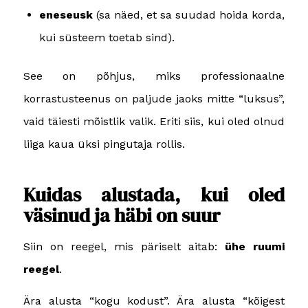
eneseusk
(sa näed, et sa suudad hoida korda,
kui süsteem toetab sind).
See on põhjus, miks professionaalne
korrastusteenus on paljude jaoks mitte “luksus”,
vaid täiesti mõistlik valik. Eriti siis, kui oled olnud
liiga kaua üksi pingutaja rollis.
Kuidas alustada, kui oled
väsinud ja häbi on suur
Siin on reegel, mis päriselt aitab:
ühe ruumi
reegel
.
Ära alusta “kogu kodust”. Ära alusta “kõigest