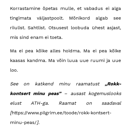
Korrastamine õpetas mulle, et vabadus ei alga
tingimata väljastpoolt. Mõnikord algab see
riiulist. Sahtlist. Otsusest loobuda ühest asjast,
mis sind enam ei toeta.
Ma ei pea kõike alles hoidma. Ma ei pea kõike
kaasas kandma. Ma võin luua uue ruumi ja uue
loo.
See on katkend minu raamatust
„Rokk-
kontsert minu peas”
– ausast kogemuslooks
elust ATH-ga. Raamat on saadaval
[
https://www.pilgrim.ee/toode/rokk-kontsert-
minu-peas/
].