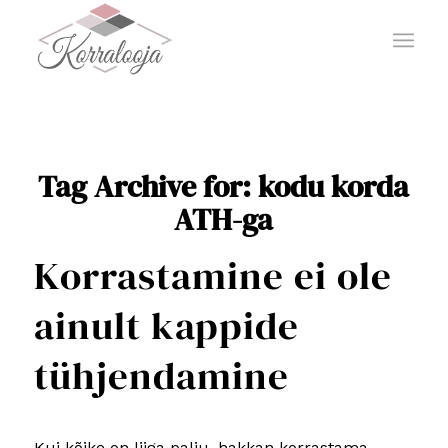
Tag Archive for:
kodu korda
ATH-ga
Korrastamine ei ole
ainult kappide
tühjendamine
Kui kõike on liiga palju, hakkan korrastama.