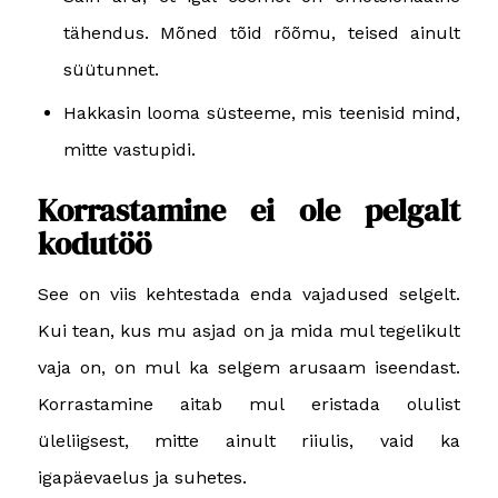
tähendus. Mõned tõid rõõmu, teised ainult
süütunnet.
Hakkasin looma süsteeme, mis teenisid mind,
mitte vastupidi.
Korrastamine ei ole pelgalt
kodutöö
See on viis kehtestada enda vajadused selgelt.
Kui tean, kus mu asjad on ja mida mul tegelikult
vaja on, on mul ka selgem arusaam iseendast.
Korrastamine aitab mul eristada olulist
üleliigsest, mitte ainult riiulis, vaid ka
igapäevaelus ja suhetes.