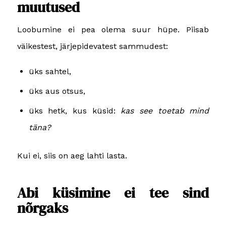
muutused
Loobumine ei pea olema suur hüpe. Piisab
väikestest, järjepidevatest sammudest:
üks sahtel,
üks aus otsus,
üks hetk, kus küsid:
kas see toetab mind
täna?
Kui ei, siis on aeg lahti lasta.
Abi küsimine ei tee sind
nõrgaks