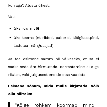
korraga”. Alusta ühest.
Vali:
üks ruum
või
üks teema (nt riided, paberid, köögitasapind,
lastetoa mänguasjad).
Ja tee esimene samm nii väikeseks, et sa ei
saaks seda ära hirmutada.
Korrastamine ei alga
riiulist, vaid julgusest endale otsa vaadata
Esimene sõnum, mida mulle kirjutada, võib
olla näiteks:
“Kõige rohkem koormab mind