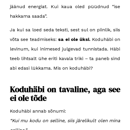
jäänud energiat. Kui kaua oled püüdnud “ise
hakkama saada”.
Ja kui sa loed seda teksti, sest sul on piinlik, siis
võta see teadmiseks:
sa ei ole üksi.
Koduhäbi on
levinum, kui inimesed julgevad tunnistada. Häbi
teeb lihtsalt ühe eriti kavala triki – ta paneb sind
abi edasi lükkama.
Mis on koduhäbi?
Koduhäbi on tavaline, aga see
ei ole tõde
Koduhäbi annab sõnumi:
“Kui mu kodu on selline, siis järelikult olen mina