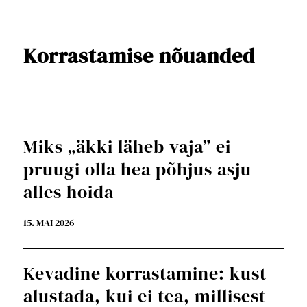
Korrastamise nõuanded
Miks „äkki läheb vaja” ei
pruugi olla hea põhjus asju
alles hoida
15. MAI 2026
Kevadine korrastamine: kust
alustada, kui ei tea, millisest