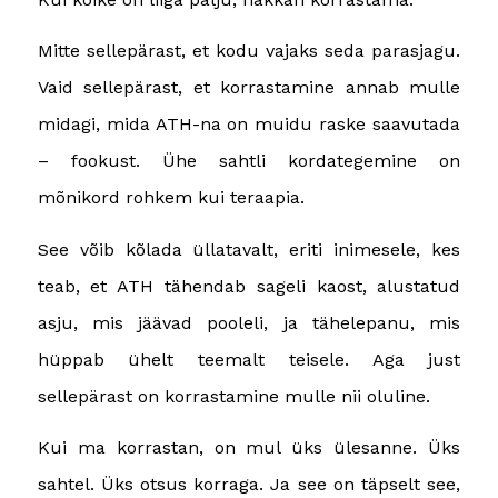
Mitte sellepärast, et kodu vajaks seda parasjagu.
Vaid sellepärast, et korrastamine annab mulle
midagi, mida ATH-na on muidu raske saavutada
– fookust. Ühe sahtli kordategemine on
mõnikord rohkem kui teraapia.
See võib kõlada üllatavalt, eriti inimesele, kes
teab, et ATH tähendab sageli kaost, alustatud
asju, mis jäävad pooleli, ja tähelepanu, mis
hüppab ühelt teemalt teisele. Aga just
sellepärast on korrastamine mulle nii oluline.
Kui ma korrastan, on mul üks ülesanne. Üks
sahtel. Üks otsus korraga. Ja see on täpselt see,