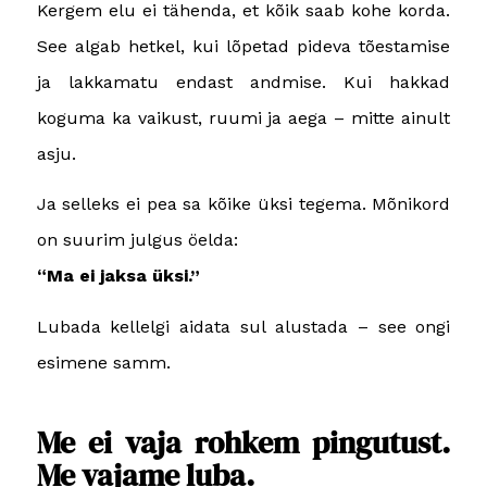
Kergem elu ei tähenda, et kõik saab kohe korda.
See algab hetkel, kui lõpetad pideva tõestamise
ja lakkamatu endast andmise. Kui hakkad
koguma ka vaikust, ruumi ja aega – mitte ainult
asju.
Ja selleks ei pea sa kõike üksi tegema. Mõnikord
on suurim julgus öelda:
“Ma ei jaksa üksi.”
Lubada kellelgi aidata sul alustada – see ongi
esimene samm.
Me ei vaja rohkem pingutust.
Me vajame luba.