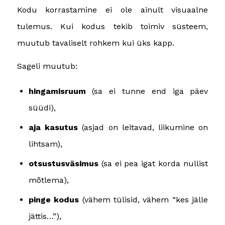
Kodu korrastamine ei ole ainult visuaalne
tulemus. Kui kodus tekib toimiv süsteem,
muutub tavaliselt rohkem kui üks kapp.
Sageli muutub:
hingamisruum
(sa ei tunne end iga päev
süüdi),
aja kasutus
(asjad on leitavad, liikumine on
lihtsam),
otsustusväsimus
(sa ei pea igat korda nullist
mõtlema),
pinge kodus
(vähem tülisid, vähem “kes jälle
jättis…”),