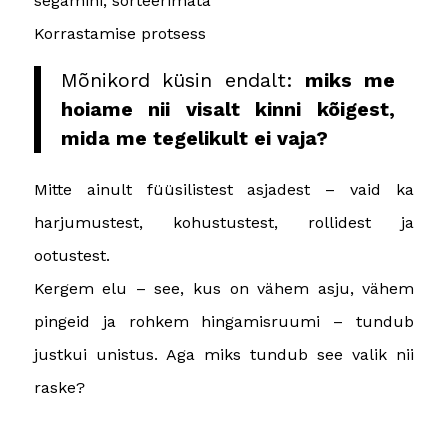
Korrastamise protsess
Mõnikord küsin endalt:
miks me
hoiame nii visalt kinni kõigest,
mida me tegelikult ei vaja?
Mitte ainult füüsilistest asjadest – vaid ka
harjumustest, kohustustest, rollidest ja
ootustest.
Kergem elu – see, kus on vähem asju, vähem
pingeid ja rohkem hingamisruumi – tundub
justkui unistus. Aga miks tundub see valik nii
raske?