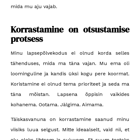
mida mu aju vajab.
Korrastamine on otsustamise
protsess
Minu lapsepõlvekodus ei olnud korda selles
tähenduses, mida ma täna vajan. Mu ema oli
loominguline ja kandis üksi kogu pere koormat.
Koristamine ei olnud tema prioriteet ja seda ma
täna mõistan. Lapsena õppisin vaikides
kohanema. Ootama. Jälgima. Aimama.
Täiskasvanuna on korrastamine saanud minu
viisiks luua selgust. Mitte ideaalselt, vaid nii, et
elu oleks lihtsam ja sujuvam. Et ruum toetaks