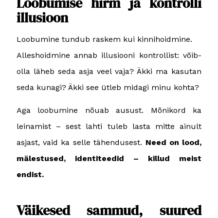
Loobumise hirm ja kontrolli
illusioon
Loobumine tundub raskem kui kinnihoidmine.
Alleshoidmine annab illusiooni kontrollist: võib-
olla läheb seda asja veel vaja? Äkki ma kasutan
seda kunagi? Äkki see ütleb midagi minu kohta?
Aga loobumine nõuab ausust. Mõnikord ka
leinamist – sest lahti tuleb lasta mitte ainult
asjast, vaid ka selle tähendusest.
Need on lood,
mälestused, identiteedid – killud meist
endist.
Väikesed sammud, suured