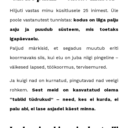
Hiljuti vastas minu küsitlusele 25 inimest. Üle
poole vastanutest tunnistas:
kodus on liiga palju
asju ja puudub süsteem, mis toetaks
igapäevaelu.
Paljud märkisid, et segadus muutub eriti
koormavaks siis, kui elu on juba niigi pingeline –
väikesed lapsed, töökoormus, tervisemured.
Ja kuigi nad on kurnatud, pingutavad nad veelgi
rohkem.
Sest meid on kasvatatud olema
“tublid tüdrukud” – need, kes ei kurda, ei
palu abi, ei lase asjadel käest minna.