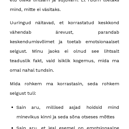
mind, mitte ei väsitaks.
Uuringud näitavad, et korrastatud keskkond
vähendab ärevust, parandab
keskendumisvõimet ja toetab emotsionaalset
selgust. Minu jaoks ei olnud see lihtsalt
teaduslik fakt, vaid isiklik kogemus, mida ma
omal nahal tundsin.
Mida rohkem ma korrastasin, seda rohkem
selgust tuli:
Sain aru, millised asjad hoidsid mind
minevikus kinni ja seda sõna otseses mõttes
Sain aru, et igal esemel on emotsionaalne