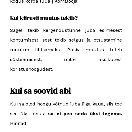
kodus korda luua | Korralooja
Kui kiiresti muutus tekib?
Sageli tekib kergendustunne juba esimesest
kohtumisest, sest tekib selgus ja otsustamine
muutub lihtsamaks. Püsiv muutus tuleb
süsteemidest, mitte üksikutest
koristushoogudest.
Kui sa soovid abi
Kui sa oled hoogu võtnud juba liiga kaua, siis tee
see üks otsus:
sa ei pea seda üksi tegema.
Hinnad