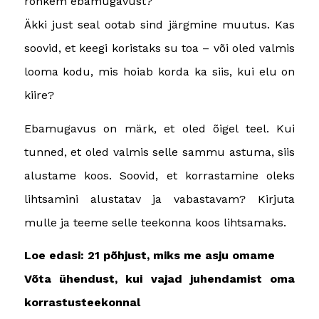
rohkem ebamugavust?
Äkki just seal ootab sind järgmine muutus. Kas
soovid, et keegi koristaks su toa – või oled valmis
looma kodu, mis hoiab korda ka siis, kui elu on
kiire?
Ebamugavus on märk, et oled õigel teel. Kui
tunned, et oled valmis selle sammu astuma, siis
alustame koos. Soovid, et korrastamine oleks
lihtsamini alustatav ja vabastavam? Kirjuta
mulle ja teeme selle teekonna koos lihtsamaks.
Loe edasi: 21 põhjust, miks me asju omame
Võta ühendust, kui vajad juhendamist oma
korrastusteekonnal