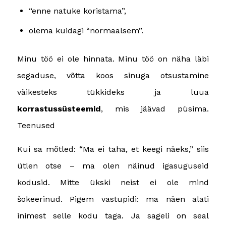
“enne natuke koristama”,
olema kuidagi “normaalsem”.
Minu töö ei ole hinnata. Minu töö on näha läbi
segaduse, võtta koos sinuga otsustamine
väikesteks tükkideks ja luua
korrastussüsteemid
, mis jäävad püsima.
Teenused
Kui sa mõtled: “Ma ei taha, et keegi näeks,” siis
ütlen otse – ma olen näinud igasuguseid
kodusid. Mitte ükski neist ei ole mind
šokeerinud. Pigem vastupidi: ma näen alati
inimest selle kodu taga. Ja sageli on seal