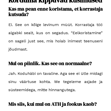
Korduma kippuvad küsimused
Kas ma pean enne koristama, et korrastaja
kutsuda?
Ei. See on kõige levinum müüt. Korrastaja töö
algabki sealt, kus on segadus. “Eelkoristamine”
on sageli just see, mis hoiab inimest teenuseni
jõudmast.
Mul on piinlik. Kas see on normaalne?
Jah. Koduhäbi on tavaline. Aga see ei ütle midagi
sinu väärtuse kohta. Me tegeleme asjade ja
süsteemidega, mitte hinnangutega.
Mis siis, kui mul on ATH ja fookus kaob?