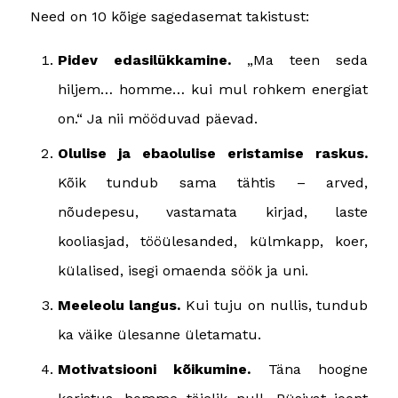
Need on 10 kõige sagedasemat takistust:
Pidev edasilükkamine.
„Ma teen seda
hiljem… homme… kui mul rohkem energiat
on.“ Ja nii mööduvad päevad.
Olulise ja ebaolulise eristamise raskus.
Kõik tundub sama tähtis – arved,
nõudepesu, vastamata kirjad, laste
kooliasjad, tööülesanded, külmkapp, koer,
külalised, isegi omaenda söök ja uni.
Meeleolu langus.
Kui tuju on nullis, tundub
ka väike ülesanne ületamatu.
Motivatsiooni kõikumine.
Täna hoogne