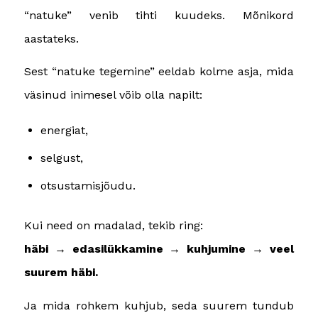
“natuke” venib tihti kuudeks. Mõnikord
aastateks.
Sest “natuke tegemine” eeldab kolme asja, mida
väsinud inimesel võib olla napilt:
energiat,
selgust,
otsustamisjõudu.
Kui need on madalad, tekib ring:
häbi → edasilükkamine → kuhjumine → veel
suurem häbi.
Ja mida rohkem kuhjub, seda suurem tundub