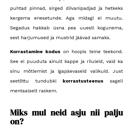
puhtad pinnad, sirged diivanipadjad ja hetkeks
kergema enesetunde. Aga midagi ei muutu.
Segadus hakkab üsna pea uuesti kogunema,
sest harjumused ja mustrid jäävad samaks.
Korrastamine kodus
on hoopis teine teekond.
See ei puuduta ainult kappe ja riiuleid, vaid ka
sinu mõtlemist ja igapäevaseid valikuid. Just
seetõttu tundubki
korrastusteenus
sageli
mentaalselt raskem.
Miks mul neid asju nii palju
on?