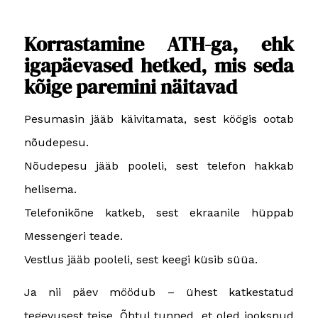
Korrastamine ATH-ga, ehk
igapäevased hetked, mis seda
kõige paremini näitavad
Pesumasin jääb käivitamata, sest köögis ootab
nõudepesu.
Nõudepesu jääb pooleli, sest telefon hakkab
helisema.
Telefonikõne katkeb, sest ekraanile hüppab
Messengeri teade.
Vestlus jääb pooleli, sest keegi küsib süüa.
Ja nii päev möödub – ühest katkestatud
tegevusest teise. Õhtul tunned, et oled jooksnud