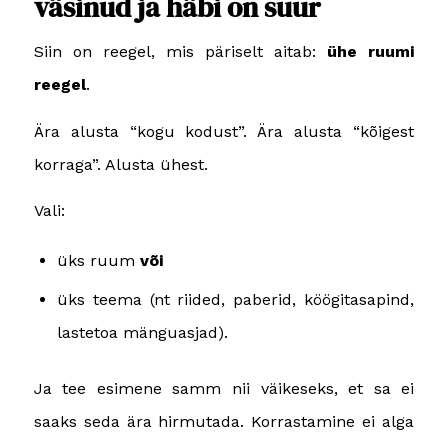
väsinud ja häbi on suur
Siin on reegel, mis päriselt aitab:
ühe ruumi
reegel
.
Ära alusta “kogu kodust”. Ära alusta “kõigest
korraga”. Alusta ühest.
Vali:
üks ruum
või
üks teema (nt riided, paberid, köögitasapind,
lastetoa mänguasjad).
Ja tee esimene samm nii väikeseks, et sa ei
saaks seda ära hirmutada.
Korrastamine ei alga