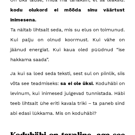
kodu olukord ei mõõda sinu väärtust
inimesena.
Ta näitab lihtsalt seda, mis su elus on toimunud.
Kui palju on olnud koormust. Kui vähe on
jäänud energiat. Kui kaua oled püüdnud “ise
hakkama saada”.
Ja kui sa loed seda teksti, sest sul on piinlik, siis
võta see teadmiseks:
sa ei ole üksi.
Koduhäbi on
levinum, kui inimesed julgevad tunnistada. Häbi
teeb lihtsalt ühe eriti kavala triki – ta paneb sind
abi edasi lükkama.
Mis on koduhäbi?