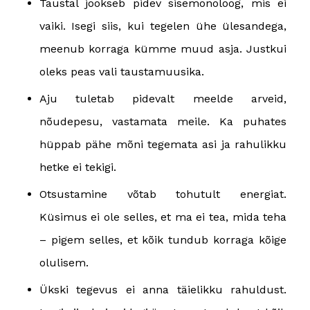
Taustal jookseb pidev sisemonoloog, mis ei
vaiki. Isegi siis, kui tegelen ühe ülesandega,
meenub korraga kümme muud asja. Justkui
oleks peas vali taustamuusika.
Aju tuletab pidevalt meelde arveid,
nõudepesu, vastamata meile. Ka puhates
hüppab pähe mõni tegemata asi ja rahulikku
hetke ei tekigi.
Otsustamine võtab tohutult energiat.
Küsimus ei ole selles, et ma ei tea, mida teha
– pigem selles, et kõik tundub korraga kõige
olulisem.
Ükski tegevus ei anna täielikku rahuldust.