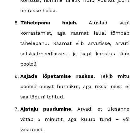
koristus, homme täielik null. Püsivat joont
on raske hoida.
Tähelepanu hajub.
Alustad kapi
korrastamist, aga raamat laual tõmbab
tähelepanu. Raamat viib arvutisse, arvuti
sotsiaalmeediasse… ja kapi koristus jääb
pooleli.
Asjade lõpetamise raskus.
Tekib mitu
pooleli olevat hunnikut, aga ükski neist ei
saa lõpuni tehtud.
Ajataju puudumine.
Arvad, et ülesanne
võtab 5 minutit, aga kulub tund – või
vastupidi.